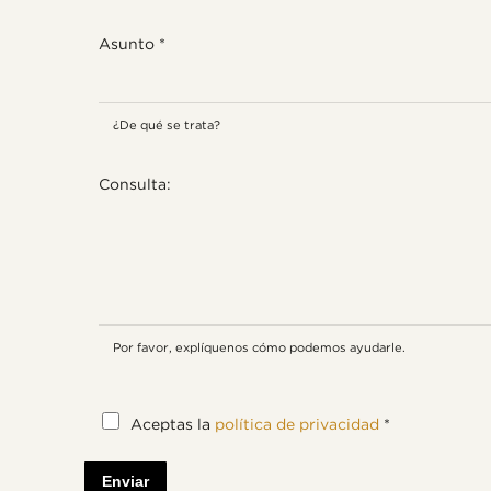
Asunto
*
¿De qué se trata?
Consulta:
Por favor, explíquenos cómo podemos ayudarle.
S
Aceptas la
política de privacidad
*
u
p
r
Enviar
i