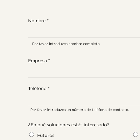
i
Nombre
*
n
t
e
r
Por favor introduzca nombre completo.
e
s
a
Empresa
*
d
o
?
e
s
Teléfono
*
P
u
e
s
Por favor introduzca un número de teléfono de contacto.
t
o
¿En qué soluciones estás interesado?
Futuros