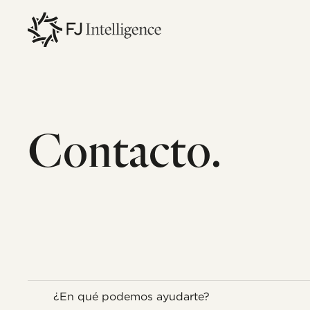
Skip
to
main
content
Contacto.
¿En qué podemos ayudarte?