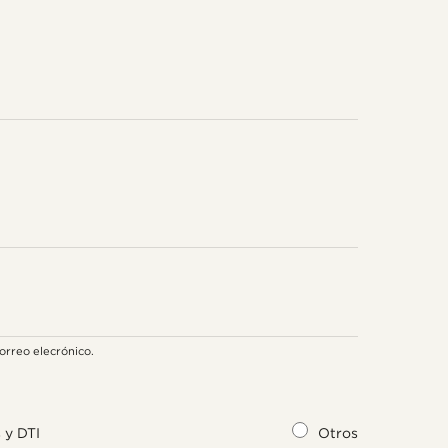
orreo elecrónico.
 y DTI
Otros