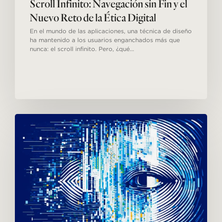
Scroll Infinito: Navegación sin Fin y el
Nuevo Reto de la Ética Digital
En el mundo de las aplicaciones, una técnica de diseño
ha mantenido a los usuarios enganchados más que
nunca: el scroll infinito. Pero, ¿qué…
La
era
de
la
transparencia
publicitaria:
la
Ley
de
Servicios
Digitales
y