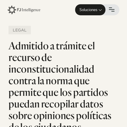
Skip
to
Soluciones
main
content
LEGAL
Admitido a trámite el
recurso de
inconstitucionalidad
contra la norma que
permite que los partidos
puedan recopilar datos
sobre opiniones políticas
de los ciudadanos