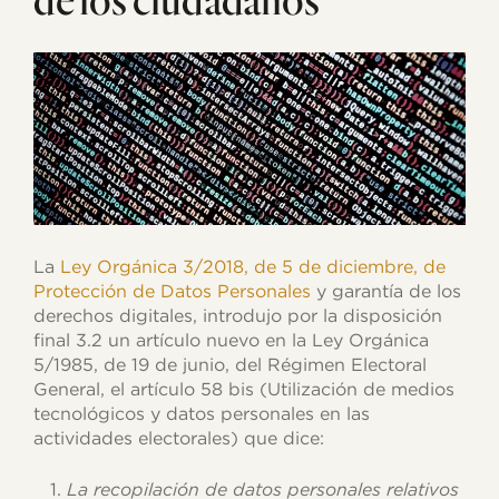
La
Ley Orgánica 3/2018, de 5 de diciembre, de
Protección de Datos Personales
y garantía de los
derechos digitales, introdujo por la disposición
final 3.2 un artículo nuevo en la Ley Orgánica
5/1985, de 19 de junio, del Régimen Electoral
General, el artículo 58 bis (Utilización de medios
tecnológicos y datos personales en las
actividades electorales) que dice:
La recopilación de datos personales relativos