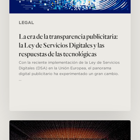
las
respuestas
de
las
LEGAL
tecnológicas
La era de la transparencia publicitaria:
la Ley de Servicios Digitales y las
respuestas de las tecnológicas
Con la reciente implementación de la Ley de Servicios
Digitales (DSA) en la Unión Europea, el panorama
digital publicitario ha experimentado un gran cambio.
…
Las
Deepfakes
y
su