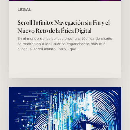
LEGAL
Scroll Infinito: Navegación sin Fin y el
Nuevo Reto de la Ética Digital
En el mundo de las aplicaciones, una técnica de diseño
ha mantenido a los usuarios enganchados más que
nunca: el scroll infinito. Pero, ¿qué…
La
era
de
la
transparencia
publicitaria:
la
Ley