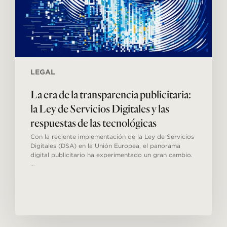
de
Servicios
Digitales
y
las
respuestas
de
las
LEGAL
tecnológicas
La era de la transparencia publicitaria:
la Ley de Servicios Digitales y las
respuestas de las tecnológicas
Con la reciente implementación de la Ley de Servicios
Digitales (DSA) en la Unión Europea, el panorama
digital publicitario ha experimentado un gran cambio.
…