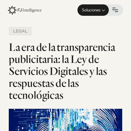
Skip
to
Soluciones
main
content
LEGAL
La era de la transparencia
publicitaria: la Ley de
Servicios Digitales y las
respuestas de las
tecnológicas