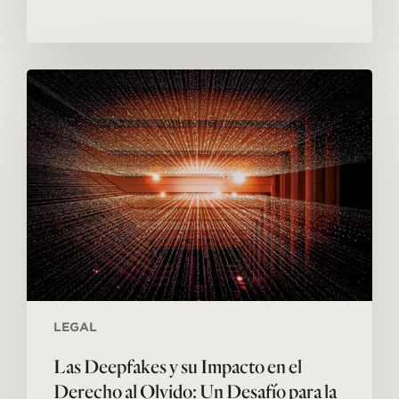
Las
Deepfakes
y
su
Impacto
en
el
Derecho
al
Olvido:
Un
Desafío
para
la
Era
Digital
LEGAL
Las Deepfakes y su Impacto en el
Derecho al Olvido: Un Desafío para la