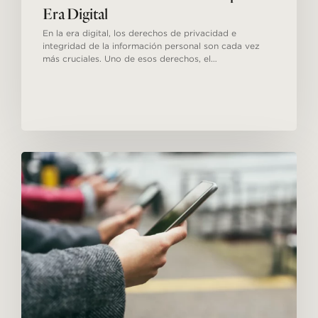
Era Digital
En la era digital, los derechos de privacidad e
integridad de la información personal son cada vez
más cruciales. Uno de esos derechos, el…
Cuidado
con
lo
que
se
dice
en
las
redes
sociales:
de
nuevo
una