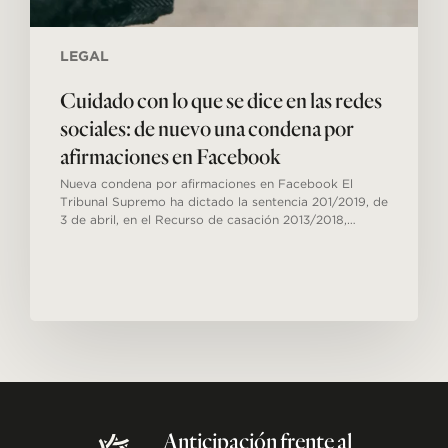
condena
por
afirmaciones
LEGAL
en
Facebook
Cuidado con lo que se dice en las redes
sociales: de nuevo una condena por
afirmaciones en Facebook
Nueva condena por afirmaciones en Facebook El
Tribunal Supremo ha dictado la sentencia 201/2019, de
3 de abril, en el Recurso de casación 2013/2018,…
Anticipación
frente
al