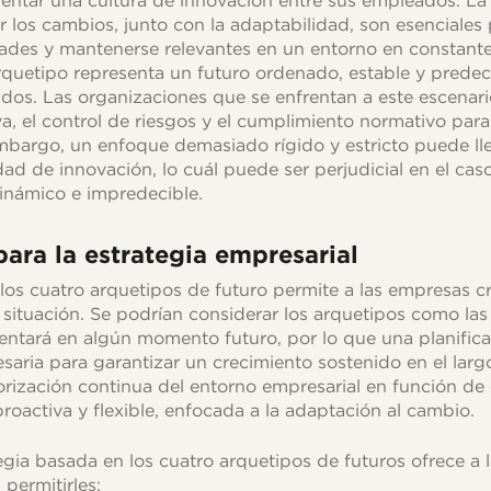
entar una cultura de innovación entre sus empleados. L
ar los cambios, junto con la adaptabilidad, son esenciales
ades y mantenerse relevantes en un entorno en constante
arquetipo representa un futuro ordenado, estable y predeci
idos. Las organizaciones que se enfrentan a este escenari
iva, el control de riesgos y el cumplimiento normativo par
embargo, un enfoque demasiado rígido y estricto puede lle
dad de innovación, lo cuál puede ser perjudicial en el ca
inámico e impredecible.
ara la estrategia empresarial
s cuatro arquetipos de futuro permite a las empresas cr
ituación. Se podrían considerar los arquetipos como las
ntará en algún momento futuro, por lo que una planificac
ecesaria para garantizar un crecimiento sostenido en el la
orización continua del entorno empresarial en función de
roactiva y flexible, enfocada a la adaptación al cambio.
gia basada en los cuatro arquetipos de futuros ofrece a 
 permitirles: