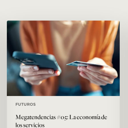
Megatendencias
#05:
La
economía
de
los
servicios
FUTUROS
Megatendencias #05: La economía de
los servicios