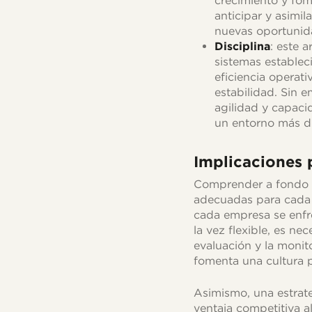
crecimiento y fom
anticipar y asimil
nuevas oportunid
Disciplina
: este 
sistemas establec
eficiencia operat
estabilidad. Sin 
agilidad y capaci
un entorno más d
Implicaciones p
Comprender a fondo lo
adecuadas para cada s
cada empresa se enfre
la vez flexible, es n
evaluación y la monit
fomenta una cultura p
Asimismo, una estrate
ventaja competitiva al