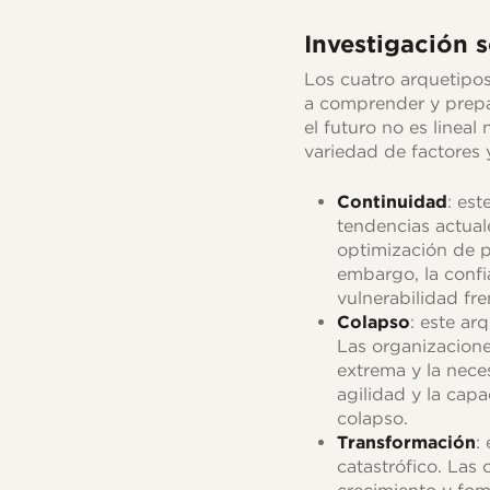
Investigación 
Los cuatro arquetipo
a comprender y prepar
el futuro no es linea
variedad de factores
Continuidad
: est
tendencias actual
optimización de p
embargo, la confia
vulnerabilidad fre
Colapso
: este ar
Las organizacione
extrema y la nece
agilidad y la cap
colapso.
Transformación
:
catastrófico. La