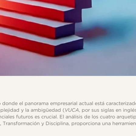
onde el panorama empresarial actual está caracterizado p
mplejidad y la ambigüedad (
VUCA
, por sus siglas en inglé
iales futuros es crucial. El análisis de los cuatro arqueti
 Transformación y Disciplina, proporciona una herramient