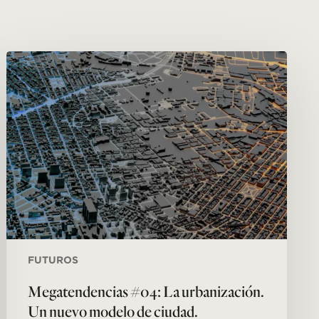
Megatendencias
#04:
La
urbanización.
Un
nuevo
modelo
de
ciudad.
FUTUROS
Megatendencias #04: La urbanización.
Un nuevo modelo de ciudad.