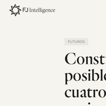
Skip
to
main
content
FUTUROS
Const
posibl
cuatro