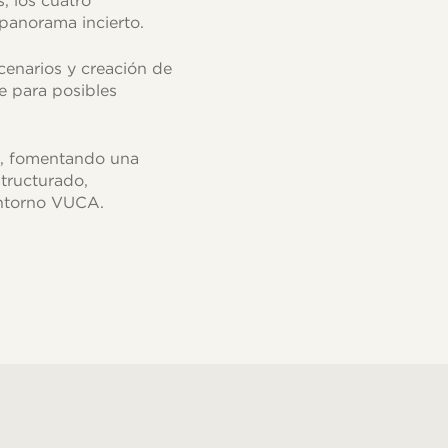
, los cuatro
panorama incierto.
cenarios y creación de
e para posibles
d, fomentando una
structurado,
entorno VUCA.