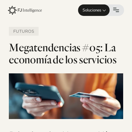
Skip
to
Soluciones
main
content
FUTUROS
Megatendencias #05: La
economía de los servicios