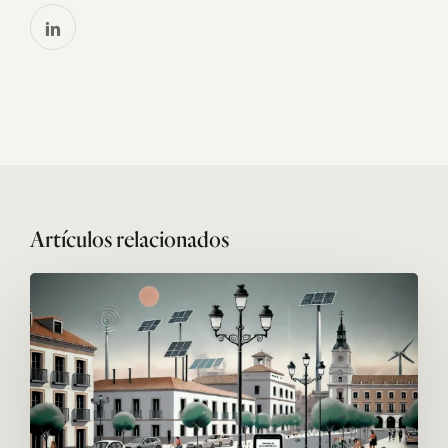
Related Posts
Destinos
Turísticos
Inteligentes
en
España:
Innovación
y
Desarrollo
Sostenible