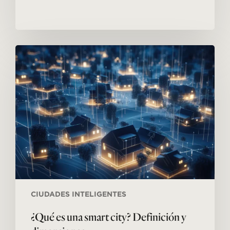
¿Qué
es
una
smart
city?
Definición
y
dimensiones
CIUDADES INTELIGENTES
¿Qué es una smart city? Definición y