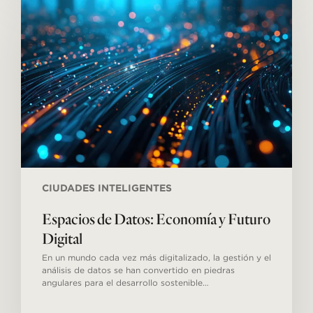
de
Datos:
Economía
y
Futuro
Digital
CIUDADES INTELIGENTES
Espacios de Datos: Economía y Futuro
Digital
En un mundo cada vez más digitalizado, la gestión y el
análisis de datos se han convertido en piedras
angulares para el desarrollo sostenible…