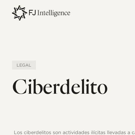
Skip
to
main
content
LEGAL
Ciberdelito
Los ciberdelitos son actividades ilícitas llevadas a