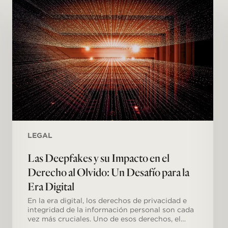
y
su
Impacto
en
el
Derecho
al
Olvido:
Un
Desafío
para
la
Era
Digital
LEGAL
Las Deepfakes y su Impacto en el
Derecho al Olvido: Un Desafío para la
Era Digital
En la era digital, los derechos de privacidad e
integridad de la información personal son cada
vez más cruciales. Uno de esos derechos, el…