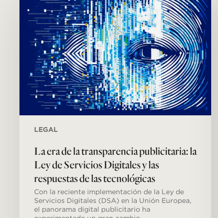
de
la
transparencia
publicitaria:
la
Ley
de
Servicios
Digitales
y
las
respuestas
de
las
LEGAL
tecnológicas
La era de la transparencia publicitaria: la
Ley de Servicios Digitales y las
respuestas de las tecnológicas
Con la reciente implementación de la Ley de
Servicios Digitales (DSA) en la Unión Europea,
el panorama digital publicitario ha