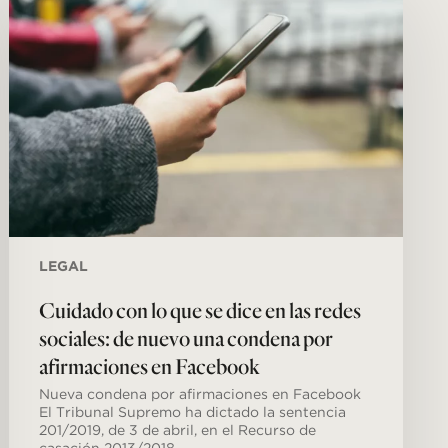
lo
que
se
dice
en
las
redes
sociales:
de
nuevo
una
condena
por
afirmaciones
LEGAL
en
Facebook
Cuidado con lo que se dice en las redes
sociales: de nuevo una condena por
afirmaciones en Facebook
Nueva condena por afirmaciones en Facebook
El Tribunal Supremo ha dictado la sentencia
201/2019, de 3 de abril, en el Recurso de