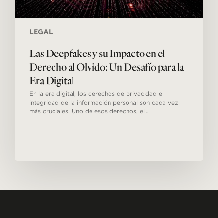
la
Era
Digital
LEGAL
Las Deepfakes y su Impacto en el
Derecho al Olvido: Un Desafío para la
Era Digital
En la era digital, los derechos de privacidad e
integridad de la información personal son cada vez
más cruciales. Uno de esos derechos, el…