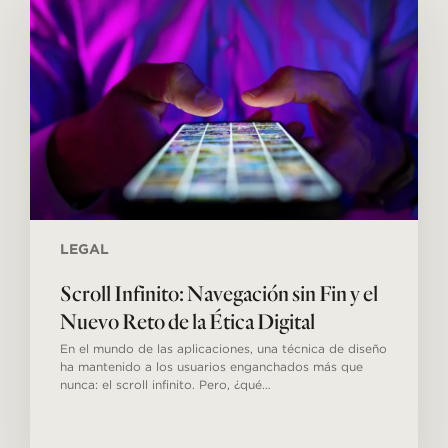
Navegación
sin
Fin
y
el
Nuevo
Reto
de
la
Ética
Digital
LEGAL
Scroll Infinito: Navegación sin Fin y el
Nuevo Reto de la Ética Digital
En el mundo de las aplicaciones, una técnica de diseño
ha mantenido a los usuarios enganchados más que
nunca: el scroll infinito. Pero, ¿qué…