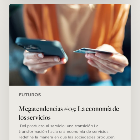
Megatendencias
#05:
La
economía
de
los
servicios
FUTUROS
Megatendencias #05: La economía de
los servicios
Del producto al servicio: una transición La
transformación hacia una economía de servicios
redefine la manera en que las sociedades producen,