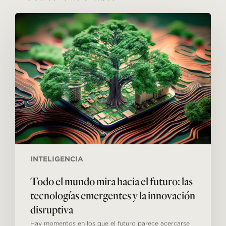
Todo
el
mundo
mira
hacia
el
futuro:
las
tecnologías
emergentes
y
la
innovación
disruptiva
INTELIGENCIA
Todo el mundo mira hacia el futuro: las
tecnologías emergentes y la innovación
disruptiva
Hay momentos en los que el futuro parece acercarse