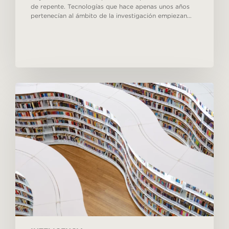
de repente. Tecnologías que hace apenas unos años
pertenecían al ámbito de la investigación empiezan…
Fuentes
abiertas
en
el
mundo
digital:
desafíos
y
oportunidades