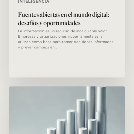
INTELIGENCIA
Fuentes abiertas en el mundo digital:
desafíos y oportunidades
La información es un recurso de incalculable valor.
Empresas y organizaciones gubernamentales la
utilizan como base para tomar decisiones informadas
y prever cambios en…
Cómo
implementar
una
cultura
de
datos
en
la
empresa