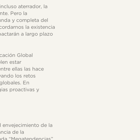
ncluso aterrador, la
nte. Pero la
unda y completa del
cordarnos la existencia
pactarán a largo plazo
cación Global
len estar
tre ellas las hace
vando los retos
globales. En
ias proactivas y
 envejecimiento de la
ncia de la
tulada “Megatendencias”,