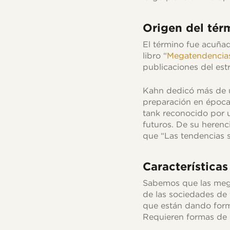
Origen del tér
El término fue acuñad
libro “
Megatendencias
publicaciones del est
Kahn dedicó más de un
preparación en época
tank reconocido por ut
futuros. De su herenc
que “Las tendencias s
Característica
Sabemos que las mega
de las sociedades de
que están dando form
Requieren formas de 