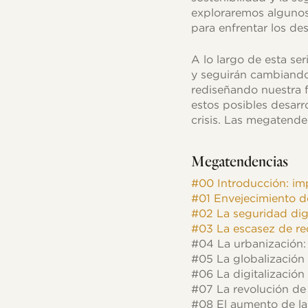
exploraremos algunos
para enfrentar los de
A lo largo de esta s
y seguirán cambiando
rediseñando nuestra f
estos posibles desarr
crisis. Las megatend
Megatendencias
#00 Introducción: im
#01 Envejecimiento d
#02 La seguridad digi
#03 La escasez de re
#04 La urbanización:
#05 La globalización
#06 La digitalización
#07 La revolución de 
#08 El aumento de la