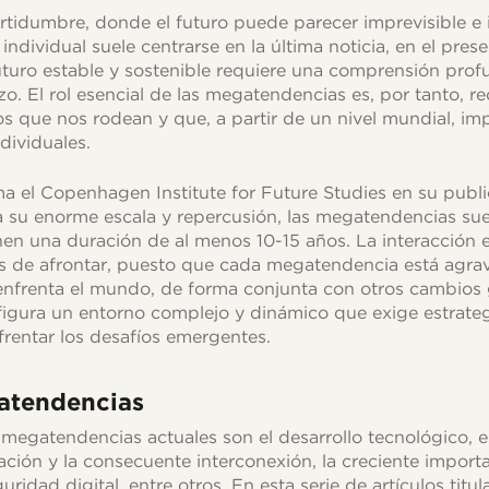
tidumbre, donde el futuro puede parecer imprevisible e i
ndividual suele centrarse en la última noticia, en el prese
uturo estable y sostenible requiere una comprensión prof
o. El rol esencial de las megatendencias es, por tanto, re
 que nos rodean y que, a partir de un nivel mundial, im
dividuales.
a el Copenhagen Institute for Future Studies en su publi
 su enorme escala y repercusión, las megatendencias sue
nen una duración de al menos 10-15 años. La interacción en
es de afrontar, puesto que cada megatendencia está agra
 enfrenta el mundo, de forma conjunta con otros cambios 
igura un entorno complejo y dinámico que exige estrateg
frentar los desafíos emergentes.
atendencias
egatendencias actuales son el desarrollo tecnológico, el
ación y la consecuente interconexión, la creciente importa
guridad digital, entre otros. En esta serie de artículos ti