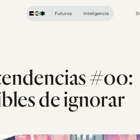
Futuros
Inteligencia
S
endencias #00:
bles de ignorar