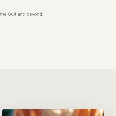
 the Gulf and beyond.
Megatendencias
#05: