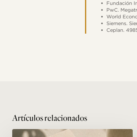
Fundación I
PwC. Megatr
World Econom
Siemens. Si
Ceplan. 498
Related Posts
¿Cuántos
años